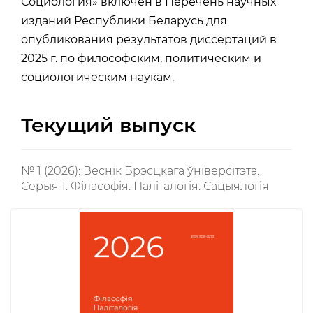
Социология» включен в Перечень научных
изданий Республики Беларусь для
опубликования результатов диссертаций в
2025 г. по философским, политическим и
социологическим наукам.
Текущий выпуск
№ 1 (2026): Веснік Брэсцкага ўніверсітэта.
Серыя 1. Філасофія. Паліталогія. Сацыялогія