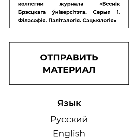
коллегии журнала «Веснiк
Брэсцкага ўнiверсiтэта. Серыя 1.
Філасофія. Паліталогія. Сацыялогія»
Отправить
материал
ОТПРАВИТЬ
МАТЕРИАЛ
Язык
Русский
English