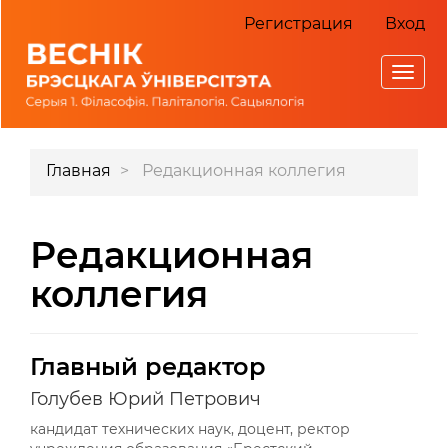
Главная
Регистрация
Вход
навигационная
панель
Toggl
Основное
navig
содержимое
Боковая
Главная
Редакционная коллегия
панель
Редакционная
коллегия
Главный редактор
Голубев Юрий Петрович
кандидат технических наук, доцент, ректор