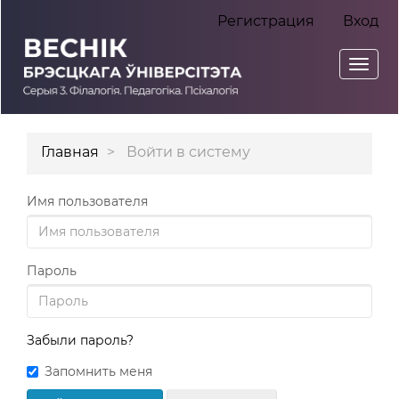
Главная
Регистрация
Вход
навигационная
панель
Toggl
Основное
navig
содержимое
Боковая
Главная
Войти в систему
панель
Имя пользователя
Пароль
Забыли пароль?
Запомнить меня