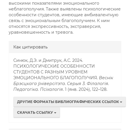
высокими показателями эмоционального
неблагополучия. Также выявлены психологические
особенности студентов, имеющие амбивалентную
связь с эмоциональным благополучием. К ним
относятся экспрессивность, экстраверсия,
уравновешенность и тревога.
Информация
Как цитировать
о статье
Синюк, Д.Э. и Дмитрук, А.С. 2024.
ПСИХОЛОГИЧЕСКИЕ ОСОБЕННОСТИ
СТУДЕНТОВ С РАЗНЫМ УРОВНЕМ
ЭМОЦИОНАЛЬНОГО БЛАГОПОЛУЧИЯ.
Веснік
Брэсцкага ўніверсітэта. Серыя 3. Філалогія.
Педагогіка. Псіхалогія
. 1 (янв. 2024), 122–128.
ДРУГИЕ ФОРМАТЫ БИБЛИОГРАФИЧЕСКИХ ССЫЛОК
СКАЧАТЬ ССЫЛКУ