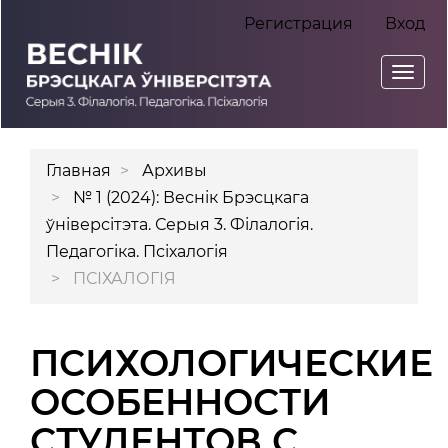
Главная
Регистрация
Вход
навигационная
панель
Toggl
Основное
navig
содержимое
Боковая
Главная
Архивы
панель
№ 1 (2024): Веснік Брэсцкага
ўніверсітэта. Серыя 3. Філалогія.
Педагогіка. Псіхалогія
ПСІХАЛОГІЯ
ПСИХОЛОГИЧЕСКИЕ
ОСОБЕННОСТИ
СТУДЕНТОВ С