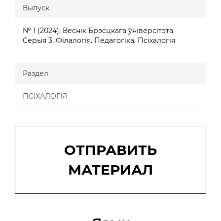
Выпуск
№ 1 (2024): Веснік Брэсцкага ўніверсітэта.
Серыя 3. Філалогія. Педагогіка. Псіхалогія
Раздел
ПСІХАЛОГІЯ
Отправить
материал
ОТПРАВИТЬ
МАТЕРИАЛ