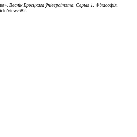
ва».
Веснік Брэсцкага ўніверсітэта. Серыя 1. Філасофія.
icle/view/682.