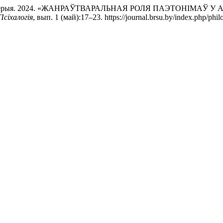
аўна Мізерыя. 2024. «ЖАНРАЎТВАРАЛЬНАЯ РОЛЯ ПАЭТОНІМА
Псіхалогія
, вып. 1 (май):17–23. https://journal.brsu.by/index.php/phil