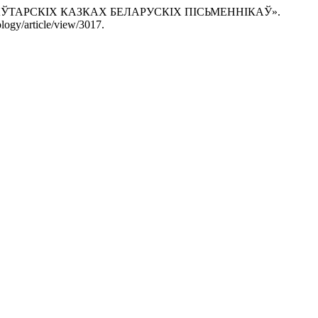
Ў У АЎТАРСКІХ КАЗКАХ БЕЛАРУСКІХ ПІСЬМЕННІКАЎ».
ology/article/view/3017.