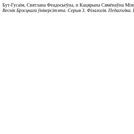
Бут-Гусаім, Святлана Феадосьеўна, и Кацярына Сямён
Веснік Брэсцкага ўніверсітэта. Серыя 3. Філалогія. Педагогіка. 