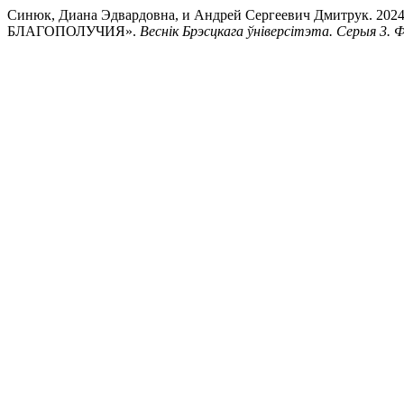
Синюк, Диана Эдвардовна, и Андрей Сергеевич Дми
БЛАГОПОЛУЧИЯ».
Веснік Брэсцкага ўніверсітэта. Серыя 3. Фі