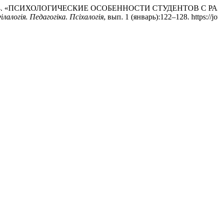
трук. 2024. «ПСИХОЛОГИЧЕСКИЕ ОСОБЕННОСТИ СТУДЕНТО
лалогія. Педагогіка. Псіхалогія
, вып. 1 (январь):122–128. https://jo