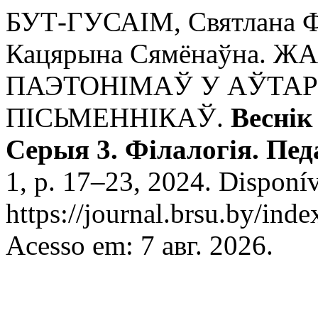
БУТ-ГУСАІМ, Святлана Ф
Кацярына Сямёнаўна. 
ПАЭТОНІМАЎ У АЎТАР
ПІСЬМЕННІКАЎ.
Веснік
Серыя 3. Філалогія. Педа
1, p. 17–23, 2024. Disponí
https://journal.brsu.by/ind
Acesso em: 7 авг. 2026.