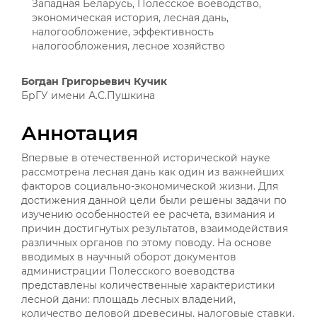
Западная Беларусь, Полесское воеводство,
экономическая история, лесная дань,
налогообложение, эффективность
налогообложения, лесное хозяйство
Основное
Богдан Григорьевич Кучик
БрГУ имени А.С.Пушкина
содержимое
статьи
Аннотация
Впервые в отечественной исторической науке
рассмотрена лесная дань как один из важнейших
факторов социально-экономической жизни. Для
достижения данной цели были решены задачи по
изучению особенностей ее расчета, взимания и
причин достигнутых результатов, взаимодействия
различных органов по этому поводу. На основе
вводимых в научный оборот документов
администрации Полесского воеводства
представлены количественные характеристики
лесной дани: площадь лесных владений,
количество деловой древесины, налоговые ставки,