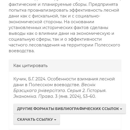
фактические и планируемые сборы. Предпринята
попытка проанализировать эффективность лесной
дани как с фискальной, так и с социально-
экономической стороны. На основании
установленных исторических фактов сделаны
выводы как о влиянии дани на экономическую и
социальную сферы, так и о эффективности
частного лесовладения на территории Полесского
воеводства.
Информация
Как цитировать
о статье
Кучик, Б.Г. 2024. Особенности взимания лесной
дани в Полесском воеводстве.
Веснік
Брэсцкага ўніверсітэта. Серыя 2. Гісторыя.
Эканоміка. Права
. 3 (янв. 2024), 53–60.
ДРУГИЕ ФОРМАТЫ БИБЛИОГРАФИЧЕСКИХ ССЫЛОК
СКАЧАТЬ ССЫЛКУ