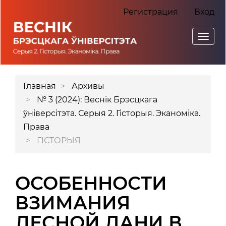
Главная
Регистрация
Вход
навигационная
панель
Toggl
Основное
navig
содержимое
Боковая
Главная
Архивы
панель
№ 3 (2024): Веснік Брэсцкага
ўніверсітэта. Серыя 2. Гісторыя. Эканоміка.
Права
ГІСТОРЫЯ
ОСОБЕННОСТИ
ВЗИМАНИЯ
ЛЕСНОЙ ДАНИ В